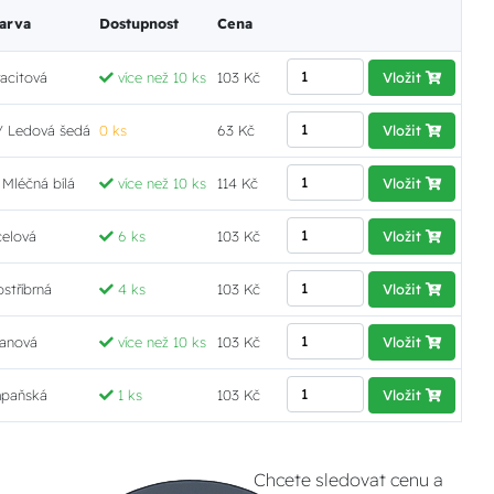
arva
Dostupnost
Cena
racitová
více než 10 ks
103 Kč
Vložit
/ Ledová šedá
0 ks
63 Kč
Vložit
 Mléčná bílá
více než 10 ks
114 Kč
Vložit
elová
6 ks
103 Kč
Vložit
ostříbrná
4 ks
103 Kč
Vložit
tanová
více než 10 ks
103 Kč
Vložit
paňská
1 ks
103 Kč
Vložit
Chcete sledovat cenu a