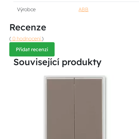
Výrobce
ABB
Recenze
(
0 hodnocení
)
Přidat recenzi
Související produkty