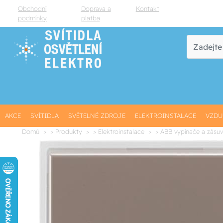
Obchodní
Doprava a
Kontakt
podmínky
platba
AKCE
SVÍTIDLA
SVĚTELNÉ ZDROJE
ELEKTROINSTALACE
VZDU
Domů
> Produkty
> Elektroinstalace
> ABB vypínače a zásu