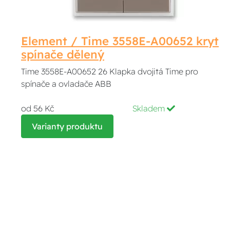
Element / Time 3558E-A00652 kryt
spínače dělený
Time 3558E-A00652 26 Klapka dvojitá Time pro
spínače a ovladače ABB
od 56 Kč
Skladem
Varianty produktu