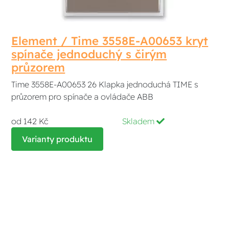
Element / Time 3558E-A00653 kryt
spínače jednoduchý s čirým
průzorem
Time 3558E-A00653 26 Klapka jednoduchá TIME s
průzorem pro spínače a ovládače ABB
od 142 Kč
Skladem
Varianty produktu