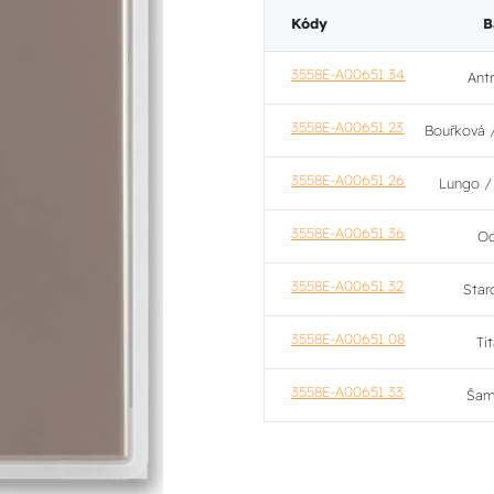
Kódy
B
3558E-A00651 34
Ant
3558E-A00651 23
Bouřková 
3558E-A00651 26
Lungo /
3558E-A00651 36
Oc
3558E-A00651 32
Star
3558E-A00651 08
Ti
3558E-A00651 33
Šam