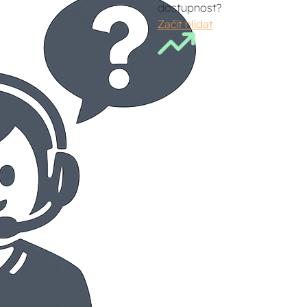
dostupnost?
Začít hlídat