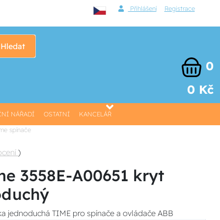
Přihlášení
Registrace
Hledat
0
0 Kč
NÍ NÁŘADÍ
OSTATNÍ
KANCELÁŘ
ime spínače
ocení
)
me 3558E-A00651 kryt
oduchý
a jednoduchá TIME pro spínače a ovládače ABB