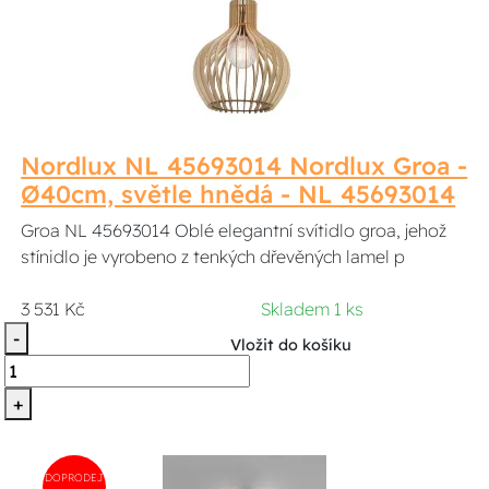
Nordlux NL 45693014 Nordlux Groa -
Ø40cm, světle hnědá - NL 45693014
Groa NL 45693014 Oblé elegantní svítidlo groa, jehož
stínidlo je vyrobeno z tenkých dřevěných lamel p
3 531 Kč
Skladem 1 ks
-
Vložit do košíku
+
DOPRODEJ