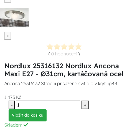
>
(
0 hodnocení
)
Nordlux 25316132 Nordlux Ancona
Maxi E27 - Ø31cm, kartáčovaná ocel
Ancona 25316132 Stropní přisazené svítidlo v krytí ip44
1 473 Kč
-
+
Vložit do košíku
Skladem