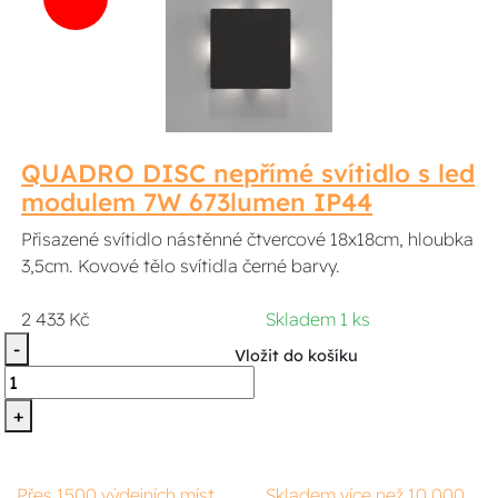
QUADRO DISC nepřímé svítidlo s led
modulem 7W 673lumen IP44
Přisazené svítidlo nástěnné čtvercové 18x18cm, hloubka
3,5cm. Kovové tělo svítidla černé barvy.
2 433 Kč
Skladem 1 ks
-
Vložit do košíku
+
Přes 1500 výdejních míst
Skladem více než 10 000