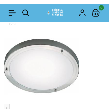
0
Domů
<