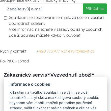
Sledujte naše exkluzivní nabídky a novinky
Přihlásit se
Souhlasím se zpracováním e-mailu za účelem zasílání
obchodních sdělení.
Více informací naleznete v
zásady ochrany osobních
údajů
. Souhlas můžete kdykoliv odvolat.
Rychlý kontakt
+420 773 977 937
esvit@esvit.cz
Po-Pá 8 - 16hod
Zákaznický servis
Vyzvednutí zboží
Informace o cookies
Poradna
Kliknutím na tlačítko Souhlasím se vším se uloží
technické, analytické a marketingové soubory cookie,
Možnosti dopravy
abychom vám mohli umožnit pohodlné používání
stránek, měřit funkčnost našich stránek a cílit na vás