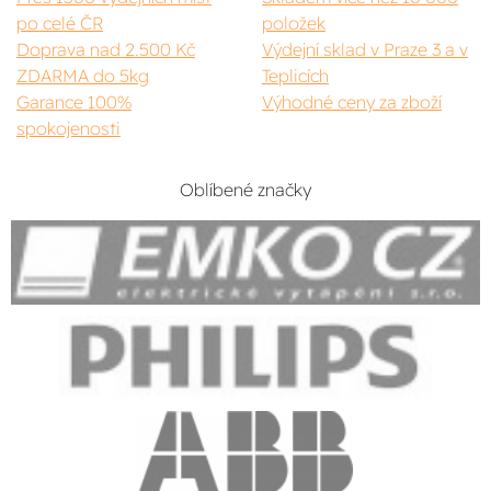
po celé ČR
položek
Doprava nad 2.500 Kč
Výdejní sklad v Praze 3 a v
ZDARMA do 5kg
Teplicích
Garance 100%
Výhodné ceny za zboží
spokojenosti
Oblíbené značky