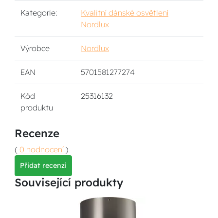
Kategorie:
Kvalitní dánské osvětlení
Nordlux
Výrobce
Nordlux
EAN
5701581277274
Kód
25316132
produktu
Recenze
(
0 hodnocení
)
Přidat recenzi
Související produkty