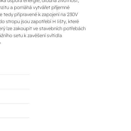
soká úspora energie, dlouhá životnost,
enzitu a pomáhá vytvářet příjemné
o je tedy připravené k zapojení na 230V
 stropu jsou zapotřebí H lišty, které
terý lze zakoupit ve stavebních potřebách
ního setu k zavěšení svítidla
6