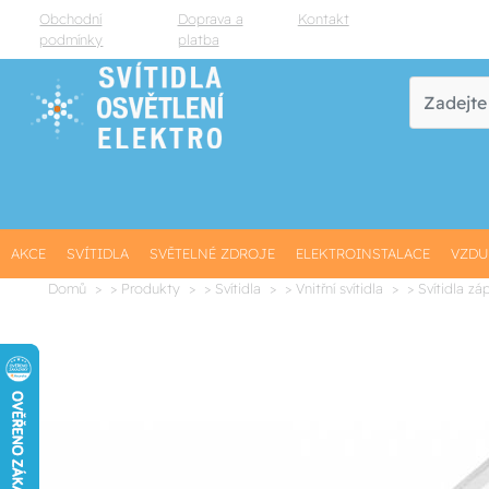
Obchodní
Doprava a
Kontakt
podmínky
platba
AKCE
SVÍTIDLA
SVĚTELNÉ ZDROJE
ELEKTROINSTALACE
VZDU
Domů
> Produkty
> Svítidla
> Vnitřní svítidla
> Svítidla zá