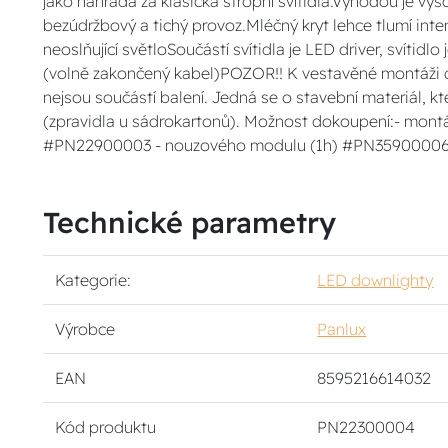
jako náhrada za klasická stropní svítidla.Výhodou je vy
bezúdržbový a tichý provoz.Mléčný kryt lehce tlumí int
neoslňující světloSoučástí svítidla je LED driver, svítidl
(volně zakončený kabel)POZOR!! K vestavěné montáži do
nejsou součástí balení. Jedná se o stavební materiál, k
(zpravidla u sádrokartonů). Možnost dokoupení:- montáž
#PN22900003 - nouzového modulu (1h) #PN3590000
Technické parametry
Kategorie:
LED downlighty
Výrobce
Panlux
EAN
8595216614032
Kód produktu
PN22300004