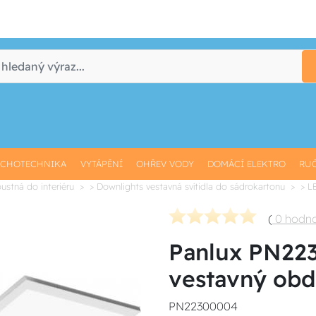
CHOTECHNIKA
VYTÁPĚNÍ
OHŘEV VODY
DOMÁCÍ ELEKTRO
RUČ
pustná do interiéru
> Downlights vestavná svítidla do sádrokartonu
> L
(
0 hodn
Panlux PN22
vestavný obd
PN22300004