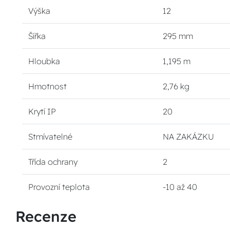
Výška
12
Šířka
295 mm
Hloubka
1,195 m
Hmotnost
2,76 kg
Krytí IP
20
Stmívatelné
NA ZAKÁZKU
Třída ochrany
2
Provozní teplota
-10 až 40
Recenze