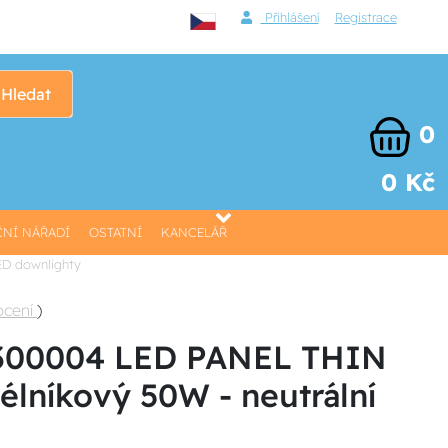
Přihlášení
Registrace
Hledat
0
0 Kč
NÍ NÁŘADÍ
OSTATNÍ
KANCELÁŘ
ED downlighty
ocení
)
300004 LED PANEL THIN
élníkový 50W - neutrální