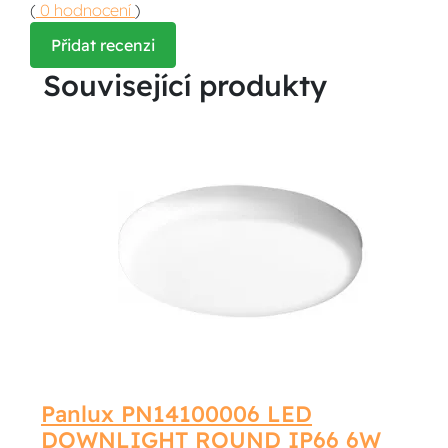
(
0 hodnocení
)
Přidat recenzi
Související produkty
Panlux PN14100006 LED
DOWNLIGHT ROUND IP66 6W