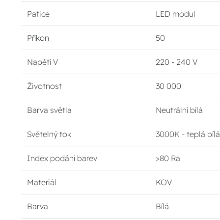
Patice
LED modul
Příkon
50
Napětí V
220 - 240 V
Životnost
30 000
Barva světla
Neutrální bílá
Světelný tok
3000K - teplá bíl
Index podání barev
>80 Ra
Materiál
KOV
Barva
Bílá