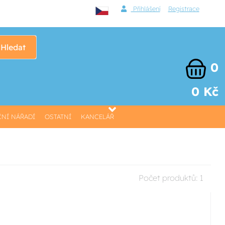
Přihlášení
Registrace
Hledat
0
0 Kč
NÍ NÁŘADÍ
OSTATNÍ
KANCELÁŘ
Počet produktů:
1