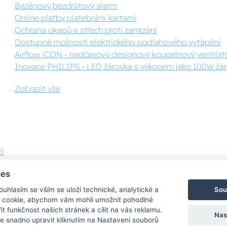
Bazénový bezdrátový alarm
Online platby platebními kartami
Ochrana okapů a střech proti zamrzání
Dostupné možnosti elektrického podlahového vytápění
Airflow iCON - nadčasový designový koupelnový ventilát
Inovace PHILIPS - LED žárovka s výkonem jako 100W žáro
Zobrazit vše
í
ies
Sou
Souhlasím se vším se uloží technické, analytické a
 cookie, abychom vám mohli umožnit pohodlné
Bezpečná a rychlá platba
it funkčnost našich stránek a cílit na vás reklamu.
Nas
 snadno upravit kliknutím na Nastavení souborů