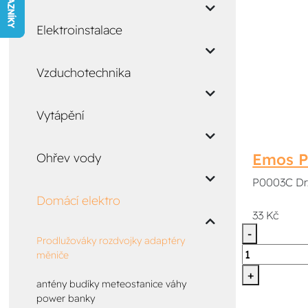
Elektroinstalace
Vzduchotechnika
Vytápění
Emos P
Ohřev vody
P0003C Dr
Domácí elektro
33 Kč
-
Prodlužováky rozdvojky adaptéry
měniče
+
antény budíky meteostanice váhy
power banky