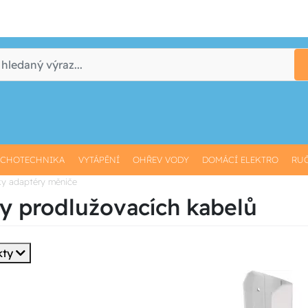
CHOTECHNIKA
VYTÁPĚNÍ
OHŘEV VODY
DOMÁCÍ ELEKTRO
RUČ
ky adaptéry měniče
y prodlužovacích kabelů
kty