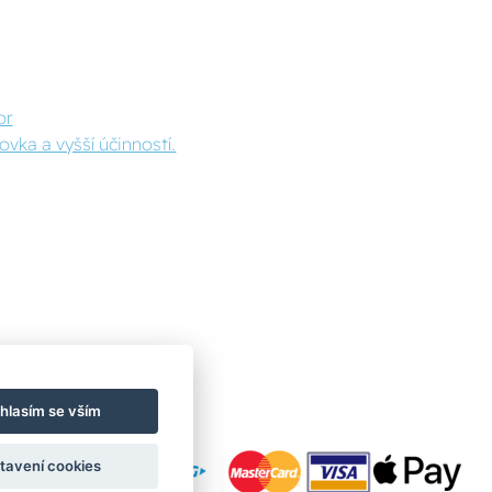
or
vka a vyšší účinností.
hlasím se vším
tavení cookies