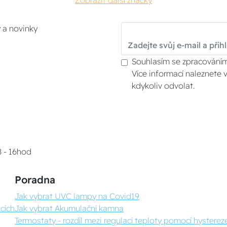
Zobrazit další značky
y a novinky
Souhlasím se zpracováním
Více informací naleznete 
kdykoliv odvolat.
8 - 16hod
Poradna
Jak vybrat UVC lampy na Covid19
cích
Jak vybrat Akumulační kamna
Termostaty - rozdíl mezi regulací teploty pomocí hystereze