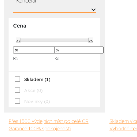
Kancelář
Cena
<>
<>
Kč
Kč
Skladem (1)
Akce (0)
Novinky (0)
Přes 1500 výdejních míst po celé ČR
Skladem víc
Garance 100% spokojenosti
Výhodné cen