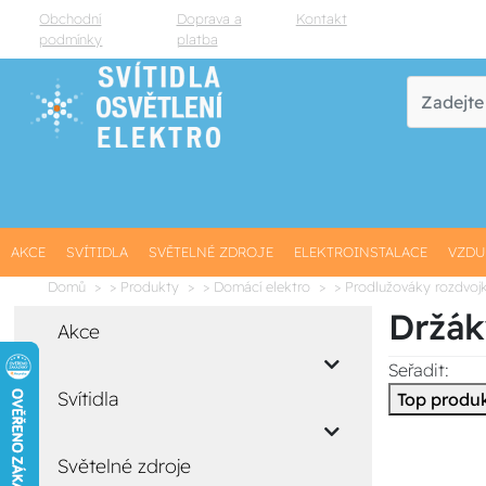
Obchodní
Doprava a
Kontakt
podmínky
platba
AKCE
SVÍTIDLA
SVĚTELNÉ ZDROJE
ELEKTROINSTALACE
VZDU
Domů
> Produkty
> Domácí elektro
> Prodlužováky rozdvoj
Držák
Akce
Seřadit:
Svítidla
Top produ
Světelné zdroje