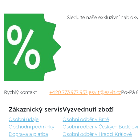
Sledujte naše exkluzivní nabídk
Rychlý kontakt
+420 773 977 937
esvit@esvit.cz
Po-Pá 
Zákaznický servis
Vyzvednutí zboží
Osobní údaje
Osobní odběr v Brně
Obchodní podmínky
Osobní odběr v Českých Budějovi
Doprava a platba
Osobní odběr v Hradci Králové