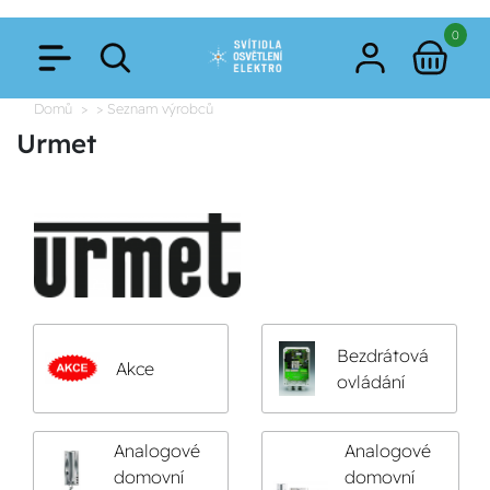
0
Domů
> Seznam výrobců
Urmet
Bezdrátová
Akce
ovládání
Analogové
Analogové
domovní
domovní