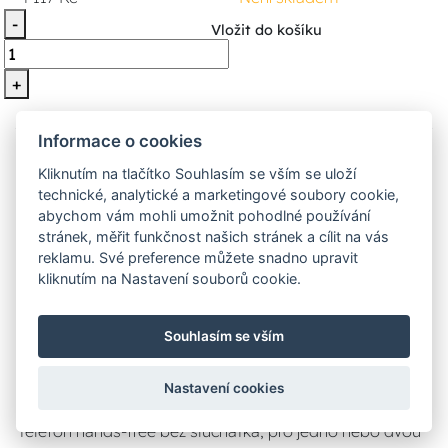
-
Vložit do košíku
+
Informace o cookies
Kliknutím na tlačítko Souhlasím se vším se uloží
technické, analytické a marketingové soubory cookie,
abychom vám mohli umožnit pohodlné používání
stránek, měřit funkčnost našich stránek a cílit na vás
reklamu. Své preference můžete snadno upravit
kliknutím na Nastavení souborů cookie.
1122/61 Souprava domovního
Souhlasím se vším
telefonu hands-free UTOPIA 1134 s
panelem MIKRA 2 vodičový systém +
Nastavení cookies
zdroj 9000/230
telefón hands-free bez slúchátka, pro jedno nebo dvou