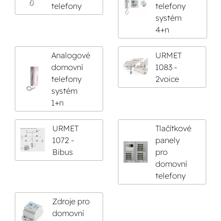
telefony
telefony
systém
4+n
Analogové
URMET
domovní
1083 -
telefony
2voice
systém
1+n
URMET
Tlačítkové
1072 -
panely
Bibus
pro
domovní
telefony
Zdroje pro
domovní