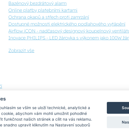
Bazénový bezdrátový alarm
Online platby platebními kartami
Ochrana okapů a střech proti zamrzání
Dostupné možnosti elektrického podlahového vytápění
Airflow iCON - nadčasový designový koupelnový ventilát
Inovace PHILIPS - LED žárovka s výkonem jako 100W žáro
Zobrazit vše
í
ies
Sou
Souhlasím se vším se uloží technické, analytické a
 cookie, abychom vám mohli umožnit pohodlné
Bezpečná a rychlá platba
it funkčnost našich stránek a cílit na vás reklamu.
Nas
 snadno upravit kliknutím na Nastavení souborů