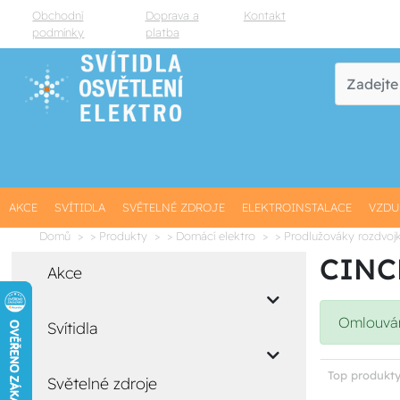
Obchodní
Doprava a
Kontakt
podmínky
platba
AKCE
SVÍTIDLA
SVĚTELNÉ ZDROJE
ELEKTROINSTALACE
VZDU
Domů
> Produkty
> Domácí elektro
> Prodlužováky rozdvoj
CINCH
Akce
Omlouváme
Svítidla
Top produkty
Světelné zdroje