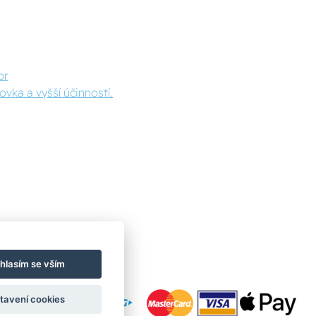
or
vka a vyšší účinností.
hlasím se vším
tavení cookies