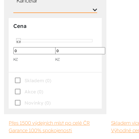
Kancelář
Cena
<>
<>
Kč
Kč
Skladem (0)
Akce (0)
Novinky (0)
Přes 1500 výdejních míst po celé ČR
Skladem víc
Garance 100% spokojenosti
Výhodné cen