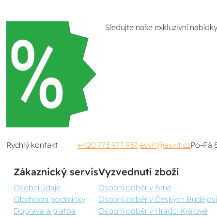
Sledujte naše exkluzivní nabídk
Rychlý kontakt
+420 773 977 937
esvit@esvit.cz
Po-Pá 
Zákaznický servis
Vyzvednutí zboží
Osobní údaje
Osobní odběr v Brně
Obchodní podmínky
Osobní odběr v Českých Budějovi
Doprava a platba
Osobní odběr v Hradci Králové