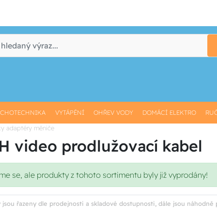
CHOTECHNIKA
VYTÁPĚNÍ
OHŘEV VODY
DOMÁCÍ ELEKTRO
RUČ
ky adaptéry měniče
 video prodlužovací kabel
 se, ale produkty z tohoto sortimentu byly již vyprodány!
 jsou řazeny dle prodejnosti a skladové dostupnosti, dále jsou náhodně 