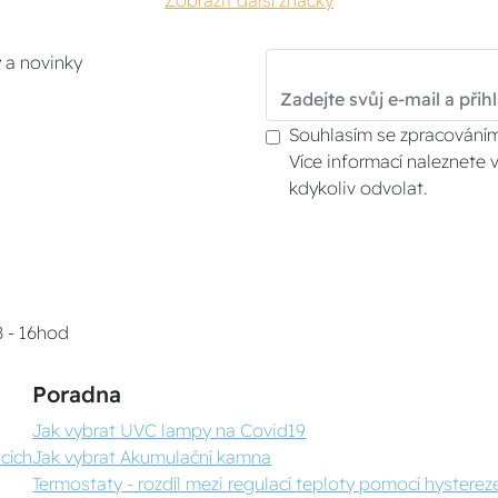
Zobrazit další značky
y a novinky
Souhlasím se zpracováním
Více informací naleznete 
kdykoliv odvolat.
8 - 16hod
Poradna
Jak vybrat UVC lampy na Covid19
cích
Jak vybrat Akumulační kamna
Termostaty - rozdíl mezi regulací teploty pomocí hystereze