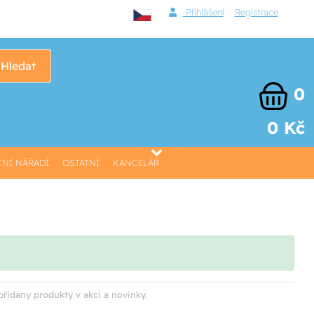
Přihlášení
Registrace
Hledat
0
0 Kč
NÍ NÁŘADÍ
OSTATNÍ
KANCELÁŘ
přidány produkty v akci a novinky.