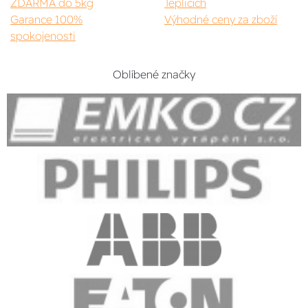
ZDARMA do 5kg
Teplicích
Garance 100%
Výhodné ceny za zboží
spokojenosti
Oblíbené značky