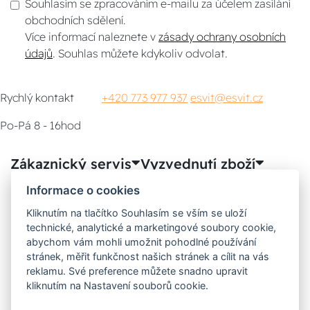
Souhlasím se zpracováním e-mailu za účelem zasílání
obchodních sdělení.
Více informací naleznete v
zásady ochrany osobních
údajů
. Souhlas můžete kdykoliv odvolat.
Rychlý kontakt
+420 773 977 937
esvit@esvit.cz
Po-Pá 8 - 16hod
Zákaznický servis
Vyzvednutí zboží
Informace o cookies
Poradna
Kliknutím na tlačítko Souhlasím se vším se uloží
technické, analytické a marketingové soubory cookie,
Možnosti dopravy
abychom vám mohli umožnit pohodlné používání
stránek, měřit funkčnost našich stránek a cílit na vás
reklamu. Své preference můžete snadno upravit
kliknutím na Nastavení souborů cookie.
Bezpečná a rychlá platba