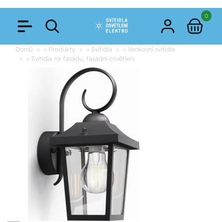
0
Domů
> Produkty
> Svítidla
> Venkovní svítidla
> Svítidla na fasádu, fasádní osvětlení