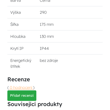
Barva
Černá
Výška
290
Šířka
175 mm
Hloubka
130 mm
Krytí IP
IP44
Energetický
bez zdroje
štítek
Recenze
(
0 hodnocení
)
Přidat recenzi
Související produkty