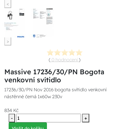
<
>
(
0 hodnocení
)
Massive 17236/30/PN Bogota
venkovní svítidlo
17236/30/PN Nov 2016 bogota svítidlo venkovní
nástěnné černá 1x60w 230v
834 Kč
-
+
Vložit do košíku