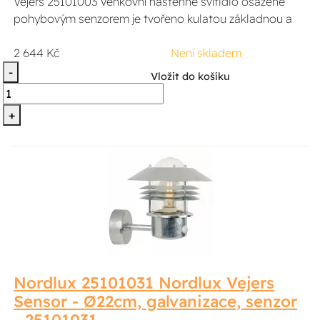
Vejers 25101003 Venkovní nástěnné svítidlo osazené
pohybovým senzorem je tvořeno kulatou základnou a
2 644 Kč
Není skladem
-
Vložit do košíku
+
Nordlux 25101031 Nordlux Vejers
Sensor - Ø22cm, galvanizace, senzor