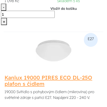
1 098 Kč
Skladem 5 ks
-
Vložit do košíku
+
E27
Kanlux 19000 PIRES ECO DL-25O
plafon s čidlem
19000 Svítidlo s pohybovým čidlem (mikrovlna) pro
světelné zdroje s paticí E27. Napájení 220 - 240 V.