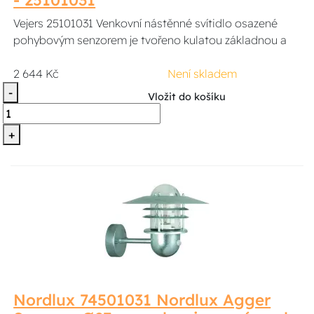
- 25101031
Vejers 25101031 Venkovní nástěnné svítidlo osazené
pohybovým senzorem je tvořeno kulatou základnou a
2 644 Kč
Není skladem
-
Vložit do košíku
+
Nordlux 74501031 Nordlux Agger