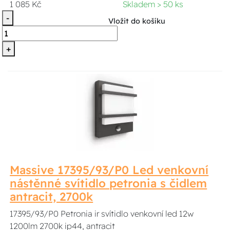
1 085 Kč
Skladem > 50 ks
-
Vložit do košíku
+
Massive 17395/93/P0 Led venkovní
nástěnné svítidlo petronia s čidlem
antracit, 2700k
17395/93/P0 Petronia ir svítidlo venkovní led 12w
1200lm 2700k ip44, antracit