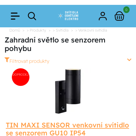
0
Domů
> Produkty
> Svítidla
> Venkovní svítidla
Zahradní světlo se senzorem
pohybu
Filtrovat produkty
DOPRODEJ
TIN MAXI SENSOR venkovní svítidlo
se senzorem GU10 IP54