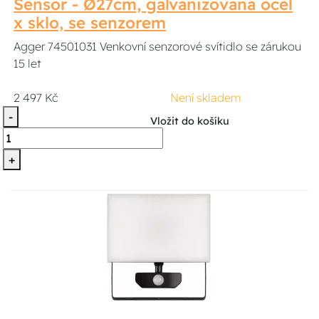
Sensor - Ø27cm, galvanizovaná ocel
x sklo, se senzorem
Agger 74501031 Venkovní senzorové svítidlo se zárukou
15 let
2 497 Kč
Není skladem
-
Vložit do košíku
+