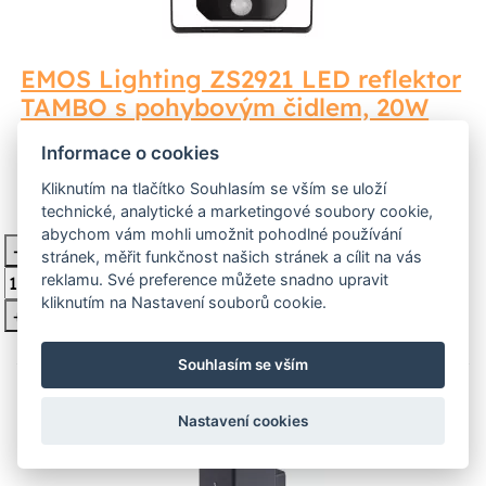
EMOS Lighting ZS2921 LED reflektor
TAMBO s pohybovým čidlem, 20W
LED reflektor TAMBO PIR je vybaven senzorem pohybu
Informace o cookies
s možností nastavení soumrakového čidla a doby pro
Kliknutím na tlačítko Souhlasím se vším se uloží
technické, analytické a marketingové soubory cookie,
444 Kč
Na dotaz
abychom vám mohli umožnit pohodlné používání
-
stránek, měřit funkčnost našich stránek a cílit na vás
Vložit do košíku
reklamu. Své preference můžete snadno upravit
kliknutím na Nastavení souborů cookie.
+
Souhlasím se vším
Nastavení cookies