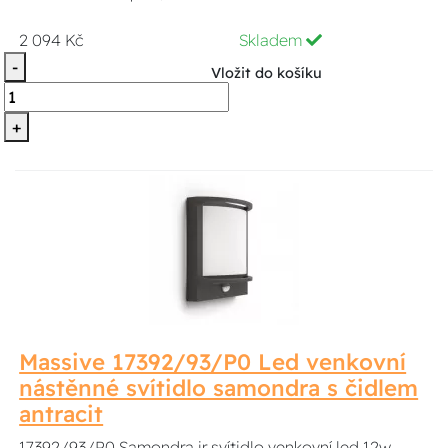
2 094 Kč
Skladem
-
Vložit do košíku
+
Massive 17392/93/P0 Led venkovní
nástěnné svítidlo samondra s čidlem
antracit
17392/93/P0 Samondra ir svítidlo venkovní led 12w