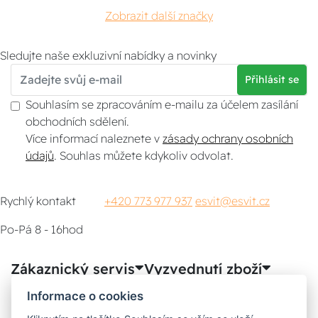
Zobrazit další značky
Sledujte naše exkluzivní nabídky a novinky
Přihlásit se
Souhlasím se zpracováním e-mailu za účelem zasílání
obchodních sdělení.
Více informací naleznete v
zásady ochrany osobních
údajů
. Souhlas můžete kdykoliv odvolat.
Rychlý kontakt
+420 773 977 937
esvit@esvit.cz
Po-Pá 8 - 16hod
Zákaznický servis
Vyzvednutí zboží
Informace o cookies
Poradna