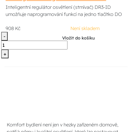
Inteligentní regulátor osvětlení (stmívač) DR3-ID
umožňuje naprogramování funkcí na jedno tlačítko DO
908 Kč
Není skladem
-
Vložit do košíku
+
Komfort bydlení není jen v hezky zařízeném domově,
patří k němu i kvalitní osvětlení, které lze nastavovat-