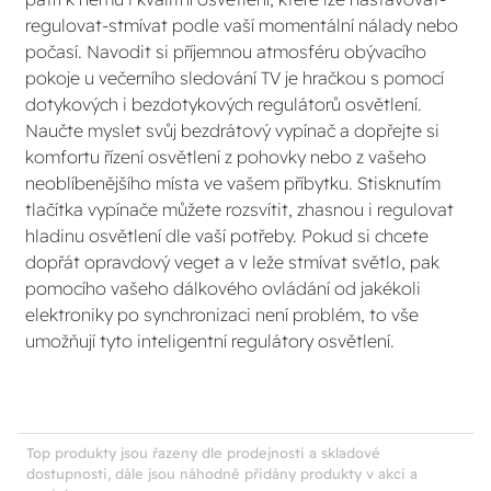
regulovat-stmívat podle vaší momentální nálady nebo
počasí. Navodit si příjemnou atmosféru obývacího
pokoje u večerního sledování TV je hračkou s pomocí
dotykových i bezdotykových regulátorů osvětlení.
Naučte myslet svůj bezdrátový vypínač a dopřejte si
komfortu řízení osvětlení z pohovky nebo z vašeho
neoblíbenějšího místa ve vašem příbytku. Stisknutím
tlačítka vypínače můžete rozsvítit, zhasnou i regulovat
hladinu osvětlení dle vaší potřeby. Pokud si chcete
dopřát opravdový veget a v leže stmívat světlo, pak
pomocího vašeho dálkového ovládání od jakékoli
elektroniky po synchronizaci není problém, to vše
umožňují tyto inteligentní regulátory osvětlení.
Top produkty jsou řazeny dle prodejnosti a skladové
dostupnosti, dále jsou náhodně přidány produkty v akci a