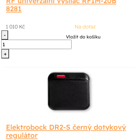
RF univerzalní vysílač RFIM-20B
8281
1 010 Kč
Na dotaz
-
Vložit do košíku
+
Elektrobock DR2-S černý dotykový
regulátor