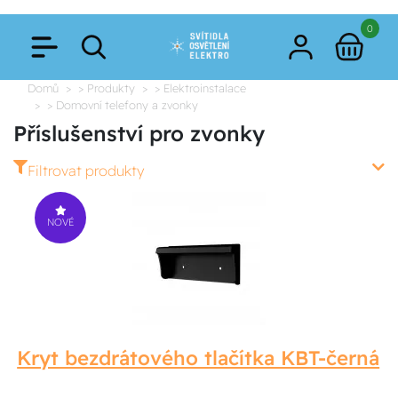
0
Domů
> Produkty
> Elektroinstalace
> Domovní telefony a zvonky
Příslušenství pro zvonky
Filtrovat produkty
NOVÉ
Kryt bezdrátového tlačítka KBT-černá