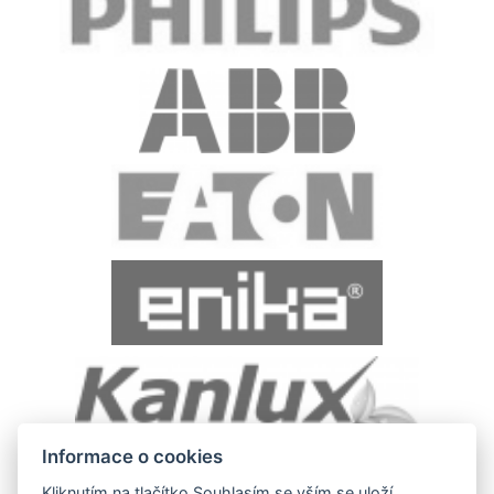
Informace o cookies
Kliknutím na tlačítko Souhlasím se vším se uloží