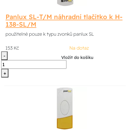
Panlux SL-T/M náhradní tlačítko k H-
138-SL/M
použitelné pouze k typu zvonků panlux SL
153 Kč
Na dotaz
-
Vložit do košíku
+