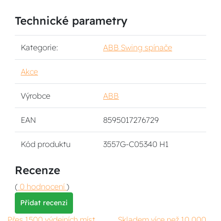
Technické parametry
Kategorie:
ABB Swing spínače
Akce
Výrobce
ABB
EAN
8595017276729
Kód produktu
3557G-C05340 H1
Recenze
(
0 hodnocení
)
Přidat recenzi
Přes 1500 výdejních míst
Skladem více než 10 000