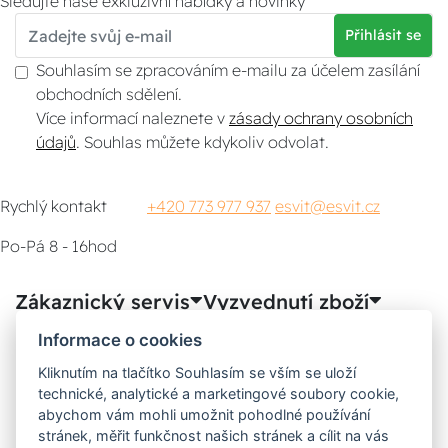
Sledujte naše exkluzivní nabídky a novinky
Přihlásit se
Souhlasím se zpracováním e-mailu za účelem zasílání
obchodních sdělení.
Více informací naleznete v
zásady ochrany osobních
údajů
. Souhlas můžete kdykoliv odvolat.
Rychlý kontakt
+420 773 977 937
esvit@esvit.cz
Po-Pá 8 - 16hod
Zákaznický servis
Vyzvednutí zboží
Informace o cookies
Poradna
Kliknutím na tlačítko Souhlasím se vším se uloží
technické, analytické a marketingové soubory cookie,
Možnosti dopravy
abychom vám mohli umožnit pohodlné používání
stránek, měřit funkčnost našich stránek a cílit na vás