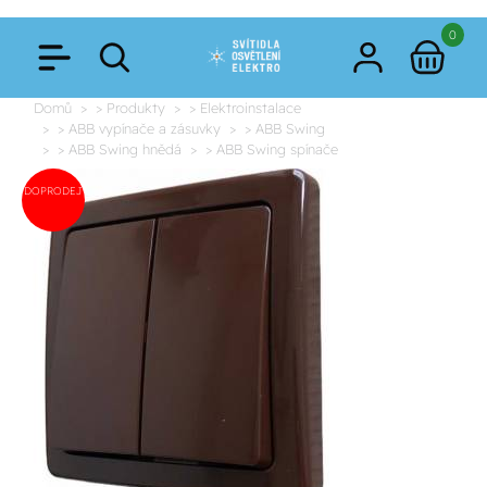
0
Domů
> Produkty
> Elektroinstalace
> ABB vypínače a zásuvky
> ABB Swing
> ABB Swing hnědá
> ABB Swing spínače
DOPRODEJ