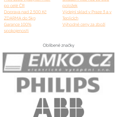
po celé ČR
položek
Doprava nad 2.500 Kč
Výdejní sklad v Praze 3 a v
ZDARMA do 5kg
Teplicích
Garance 100%
Výhodné ceny za zboží
spokojenosti
Oblíbené značky