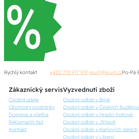
Rychlý kontakt
+420 773 977 937
esvit@esvit.cz
Po-Pá 
Zákaznický servis
Vyzvednutí zboží
Osobní údaje
Osobní odběr v Brně
Obchodní podmínky
Osobní odběr v Českých Budějovi
Doprava a platba
Osobní odběr v Hradci Králové
Reklamační řád
Osobní odběr v Jihlavě
Kontakt
Osobní odběr v Karlových Varech
Osobní odběr v Liberci