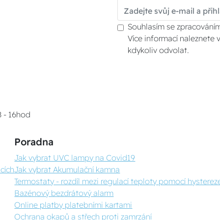
Souhlasím se zpracováním
Více informací naleznete 
kdykoliv odvolat.
8 - 16hod
Poradna
Jak vybrat UVC lampy na Covid19
cích
Jak vybrat Akumulační kamna
Termostaty - rozdíl mezi regulací teploty pomocí hystereze
Bazénový bezdrátový alarm
Online platby platebními kartami
Ochrana okapů a střech proti zamrzání