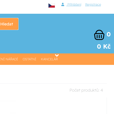
Přihlášení
Registrace
Hledat
0
0 Kč
NÍ NÁŘADÍ
OSTATNÍ
KANCELÁŘ
Počet produktů:
4