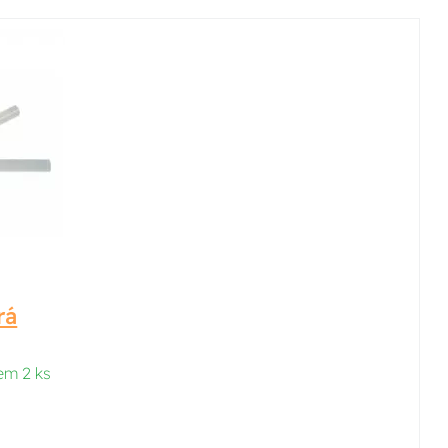
rá
em 2 ks