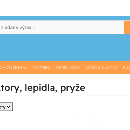
CHOTECHNIKA
VYTÁPĚNÍ
OHŘEV VODY
DOMÁCÍ ELEKTRO
RUČ
tory, lepidla, pryže
kty