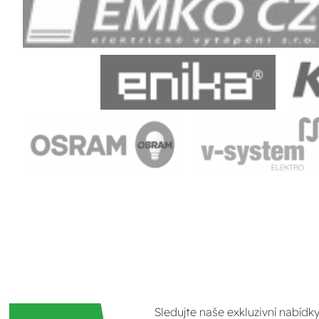
Sledujte naše exkluzivní nabídk