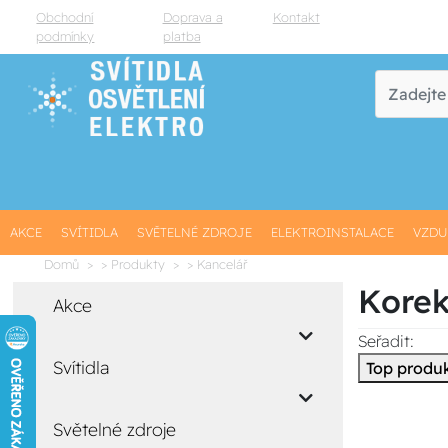
Obchodní
Doprava a
Kontakt
podmínky
platba
AKCE
SVÍTIDLA
SVĚTELNÉ ZDROJE
ELEKTROINSTALACE
VZDU
Domů
> Produkty
> Kancelář
Korek
Akce
Seřadit:
Svítidla
Top produ
Světelné zdroje