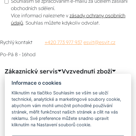
Souhlasím se zpracováním e-mailu za účelem zasílání
obchodních sdělení.
Více informací naleznete v
zásady ochrany osobních
údajů
. Souhlas můžete kdykoliv odvolat.
Rychlý kontakt
+420 773 977 937
esvit@esvit.cz
Po-Pá 8 - 16hod
Zákaznický servis
Vyzvednutí zboží
Informace o cookies
Poradna
Kliknutím na tlačítko Souhlasím se vším se uloží
technické, analytické a marketingové soubory cookie,
Možnosti dopravy
abychom vám mohli umožnit pohodlné používání
stránek, měřit funkčnost našich stránek a cílit na vás
reklamu. Své preference můžete snadno upravit
kliknutím na Nastavení souborů cookie.
Bezpečná a rychlá platba