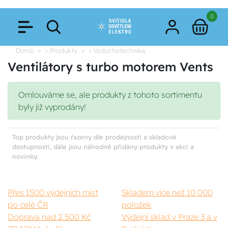
0
Domů
> Produkty
> Vzduchotechnika
Ventilátory s turbo motorem Vents
Omlouváme se, ale produkty z tohoto sortimentu
byly již vyprodány!
Top produkty jsou řazeny dle prodejnosti a skladové
dostupnosti, dále jsou náhodně přidány produkty v akci a
novinky.
Přes 1500 výdejních míst
Skladem více než 10 000
po celé ČR
položek
Doprava nad 2.500 Kč
Výdejní sklad v Praze 3 a v