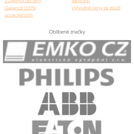
ZDARMA do 5kg
Teplicích
Garance 100%
Výhodné ceny za zboží
spokojenosti
Oblíbené značky