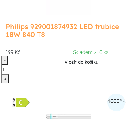
Philips 929001874932 LED trubice
18W 840 T8
199 Kč
Skladem > 10 ks
-
Vložit do košíku
+
4000°K