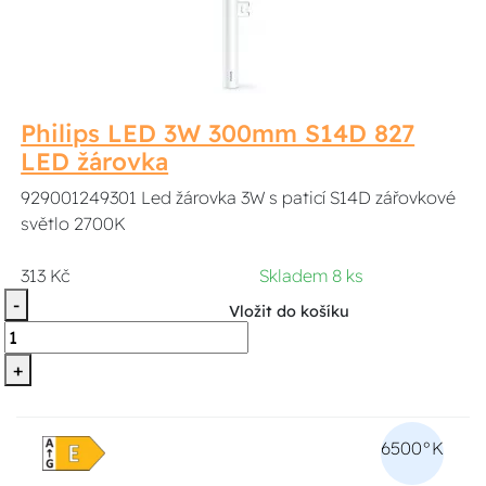
Philips LED 3W 300mm S14D 827
LED žárovka
929001249301 Led žárovka 3W s paticí S14D zářovkové
světlo 2700K
313 Kč
Skladem 8 ks
-
Vložit do košíku
+
6500°K