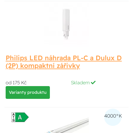
Philips LED náhrada PL-C a Dulux D
(2P) kompaktní zářivky
od 175 Kč
Skladem
Varianty produktu
4000°K