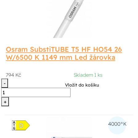
Osram SubstiTUBE T5 HF HO54 26
W/6500 K 1149 mm Led žárovka
794 Kč
Skladem 1 ks
-
Vložit do košíku
+
4000°K