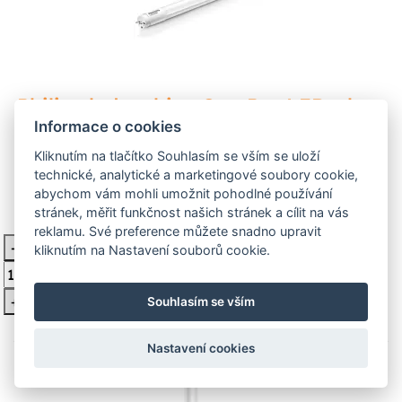
Philips led trubice CorePro LEDtube
600mm 8W 840 Glass T8
Informace o cookies
Kliknutím na tlačítko Souhlasím se vším se uloží
4000°K studená bílá, délka led trubice 600mm,
technické, analytické a marketingové soubory cookie,
nahrazuje zářivku 18W, světelný tok 800 lumen, patice G
abychom vám mohli umožnit pohodlné používání
stránek, měřit funkčnost našich stránek a cílit na vás
147 Kč
Skladem > 10 ks
reklamu. Své preference můžete snadno upravit
-
kliknutím na Nastavení souborů cookie.
Vložit do košíku
+
Souhlasím se vším
Nastavení cookies