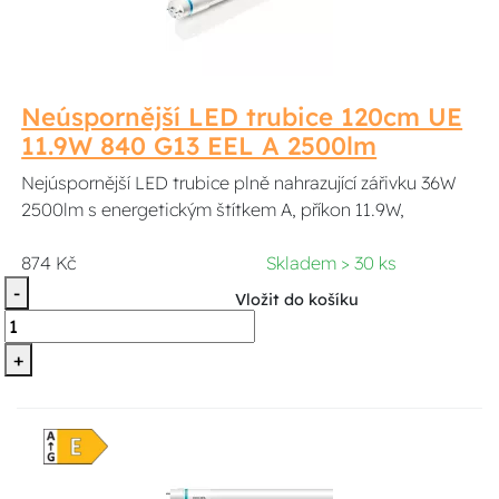
Neúspornější LED trubice 120cm UE
11.9W 840 G13 EEL A 2500lm
Nejúspornější LED trubice plně nahrazující zářivku 36W
2500lm s energetickým štítkem A, příkon 11.9W,
874 Kč
Skladem > 30 ks
-
Vložit do košíku
+