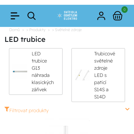
0
Domů
> Produkty
> Světelné zdroje
LED trubice
LED
Trubicové
trubice
světelné
G13
zdroje
náhrada
LED s
klasických
paticí
zářivek
S14S a
S14D
Filtrovat produkty