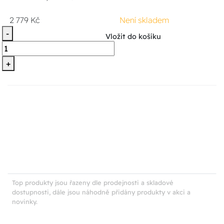
2 779 Kč
Není skladem
-
Vložit do košíku
+
Top produkty jsou řazeny dle prodejnosti a skladové
dostupnosti, dále jsou náhodně přidány produkty v akci a
novinky.