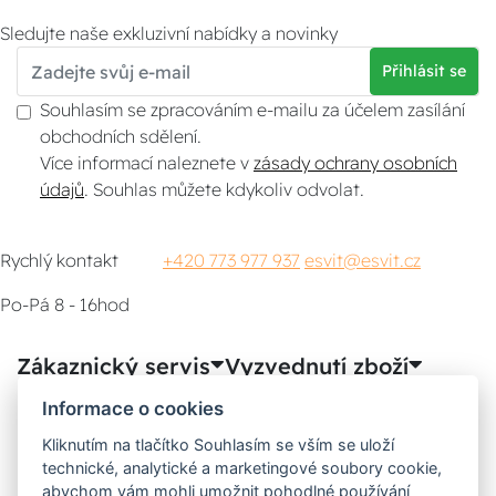
Sledujte naše exkluzivní nabídky a novinky
Přihlásit se
Souhlasím se zpracováním e-mailu za účelem zasílání
obchodních sdělení.
Více informací naleznete v
zásady ochrany osobních
údajů
. Souhlas můžete kdykoliv odvolat.
Rychlý kontakt
+420 773 977 937
esvit@esvit.cz
Po-Pá 8 - 16hod
Zákaznický servis
Vyzvednutí zboží
Informace o cookies
Poradna
Kliknutím na tlačítko Souhlasím se vším se uloží
technické, analytické a marketingové soubory cookie,
Možnosti dopravy
abychom vám mohli umožnit pohodlné používání