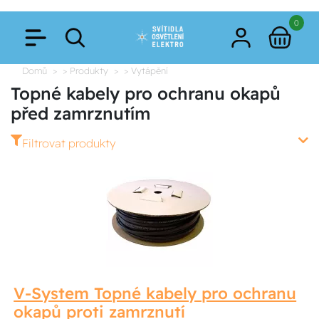
0
Domů
> Produkty
> Vytápění
Topné kabely pro ochranu okapů
před zamrznutím
Filtrovat produkty
V-System Topné kabely pro ochranu
okapů proti zamrznutí