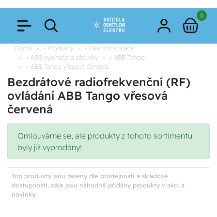
0
Domů
> Produkty
> Elektroinstalace
> ABB vypínače a zásuvky
> ABB Tango
> ABB Tango vřesová červená
Bezdrátové radiofrekvenční (RF)
ovládání ABB Tango vřesová
červená
Omlouváme se, ale produkty z tohoto sortimentu
byly již vyprodány!
Top produkty jsou řazeny dle prodejnosti a skladové
dostupnosti, dále jsou náhodně přidány produkty v akci a
novinky.