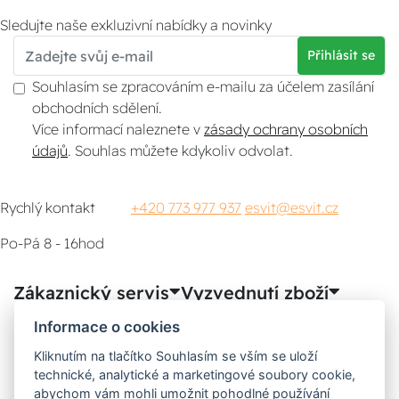
Sledujte naše exkluzivní nabídky a novinky
Přihlásit se
Souhlasím se zpracováním e-mailu za účelem zasílání
obchodních sdělení.
Více informací naleznete v
zásady ochrany osobních
údajů
. Souhlas můžete kdykoliv odvolat.
Rychlý kontakt
+420 773 977 937
esvit@esvit.cz
Po-Pá 8 - 16hod
Zákaznický servis
Vyzvednutí zboží
Informace o cookies
Poradna
Kliknutím na tlačítko Souhlasím se vším se uloží
technické, analytické a marketingové soubory cookie,
Možnosti dopravy
abychom vám mohli umožnit pohodlné používání