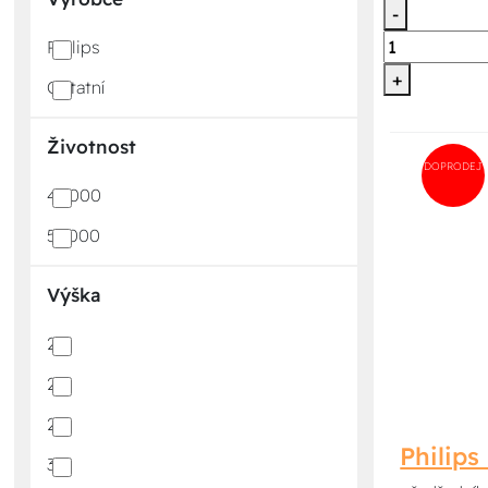
-
Philips
+
Ostatní
Životnost
DOPRODEJ
40000
50000
Výška
21
22
28
Philips
30