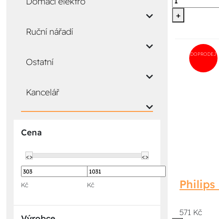
Domácí elektro
+
Ruční nářadí
DOPRODEJ
Ostatní
Kancelář
Cena
<>
<>
Philip
Kč
Kč
571 Kč
Výrobce