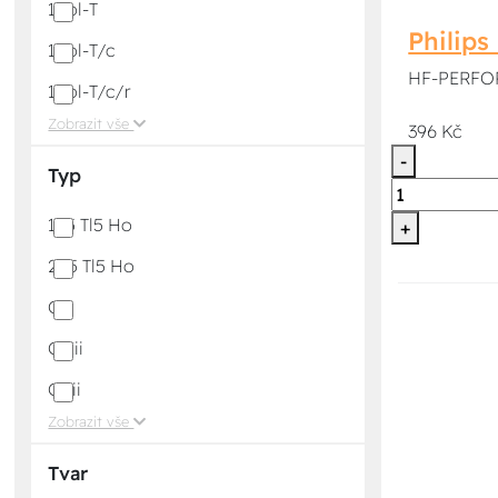
1Xpl-T
Philip
1Xpl-T/c
HF-PERFORM
1Xpl-T/c/r
Zobrazit vše
396 Kč
-
Typ
155 Tl5 Ho
+
255 Tl5 Ho
C
C Eii
C Iii
Zobrazit vše
Tvar