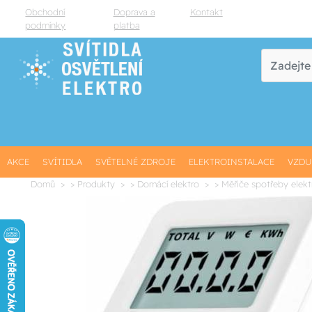
Obchodní
Doprava a
Kontakt
podmínky
platba
AKCE
SVÍTIDLA
SVĚTELNÉ ZDROJE
ELEKTROINSTALACE
VZDU
Domů
> Produkty
> Domácí elektro
> Měřiče spotřeby elekt