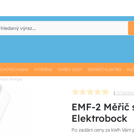
CHOTECHNIKA
VYTÁPĚNÍ
OHŘEV VODY
DOMÁCÍ ELEKTRO
RUČ
rické energie
(
0 hodn
EMF-2 Měřič 
Elektrobock
Po zadání ceny za kWh Vám pří