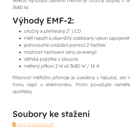
Velkou výhodou daného měřiče je otočný displej s vě
3680 W.
Výhody EMF-2:
otočný a přehledný 2“ LCD
měří napětí a okamžitý odebíraný výkon zapojené
jednoduché ovládání pomocí 2 tlačítek
možnost nastavení ceny za energii
dětská pojistka v zásuvce
měřený příkon 2 W až 3680 W / 16 A
Přesnost měřícího přístroje je uvedena v tabulce, ale
tomu např. u elektroměru. Proto považujte naměře
spotřeby.
Soubory ke stažení
emf-2-navod.pdf