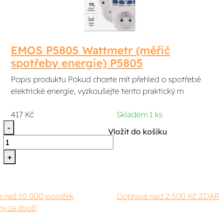
EMOS P5805 Wattmetr (měřič
spotřeby energie) P5805
Popis produktu Pokud chcete mít přehled o spotřebě
elektrické energie, vyzkoušejte tento praktický m
417 Kč
Skladem 1 ks
-
Vložit do košíku
+
e než 10 000 položek
Doprava nad 2.500 Kč ZDA
y za zboží