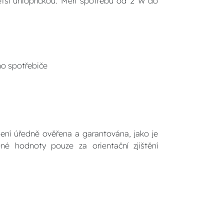
tší úhlopříčkou. Měří spotřebu od 2 W do
ho spotřebiče
 není úředně ověřena a garantována, jako je
né hodnoty pouze za orientační zjištění