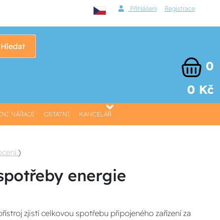
Přihlášení
Registrace
Hledat
0
0 Kč
NÍ NÁŘADÍ
OSTATNÍ
KANCELÁŘ
ocení
)
spotřeby energie
stroj zjistí celkovou spotřebu připojeného zařízení za