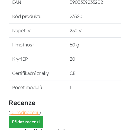
EAN
5905339233202
Kód produktu
23320
Napětí V
230 V
Hmotnost
60 g
Krytí IP
20
Certifikační znaky
CE
Počet modulů
1
Recenze
(
0 hodnocení
)
Přidat recenzi