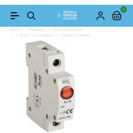
0
Domů
> Produkty
> Elektroinstalace
> Jističe a rozvaděče
> Světelná návěstí