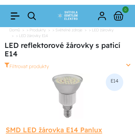
0
Domů
> Produkty
> Světelné zdroje
> LED žárovky
> LED žárovky E14
LED reflektorové žárovky s paticí
E14
Filtrovat produkty
E14
SMD LED žárovka E14 Panlux