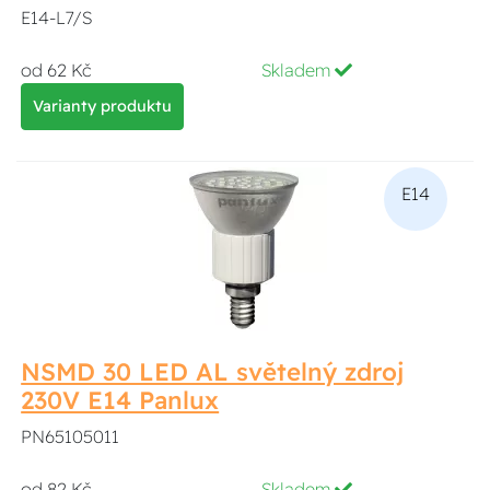
E14-L7/S
od 62 Kč
Skladem
Varianty produktu
E14
NSMD 30 LED AL světelný zdroj
230V E14 Panlux
PN65105011
od 82 Kč
Skladem