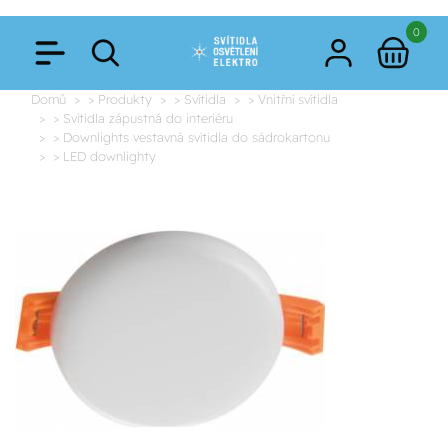
0
Domů
> Produkty
> Svítidla
> Vnitřní svítidla
> Svítidla zápustná do interiéru
> Downlights vestavná svítidla do sádrokartonu
> LED downlighty