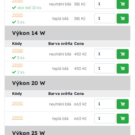
29584
neutrální bílá
381 Kč
více než 10 ks
29585
teplá bílá
381 Kč
3 ks
Výkon 14 W
Kódy
Barva světla
Cena
29588
neutrální bílá
450 Kč
5 ks
29589
teplá bílá
450 Kč
2 ks
Výkon 20 W
Kódy
Barva světla
Cena
29592
neutrální bílá
663 Kč
29593
teplá bílá
663 Kč
Výkon 25 W