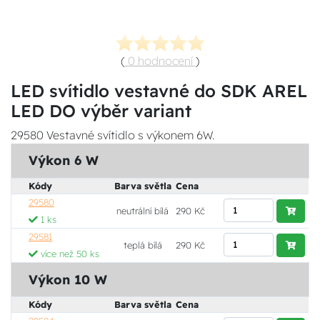
(
0 hodnocení
)
LED svítidlo vestavné do SDK AREL
LED DO výběr variant
29580 Vestavné svítidlo s výkonem 6W.
Výkon 6 W
Kódy
Barva světla
Cena
29580
neutrální bílá
290 Kč
1 ks
29581
teplá bílá
290 Kč
více než 50 ks
Výkon 10 W
Kódy
Barva světla
Cena