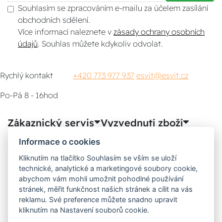
Souhlasím se zpracováním e-mailu za účelem zasílání
obchodních sdělení.
Více informací naleznete v
zásady ochrany osobních
údajů
. Souhlas můžete kdykoliv odvolat.
Rychlý kontakt
+420 773 977 937
esvit@esvit.cz
Po-Pá 8 - 16hod
Zákaznický servis
Vyzvednutí zboží
Informace o cookies
Poradna
Kliknutím na tlačítko Souhlasím se vším se uloží
technické, analytické a marketingové soubory cookie,
Možnosti dopravy
abychom vám mohli umožnit pohodlné používání
stránek, měřit funkčnost našich stránek a cílit na vás
reklamu. Své preference můžete snadno upravit
kliknutím na Nastavení souborů cookie.
Bezpečná a rychlá platba