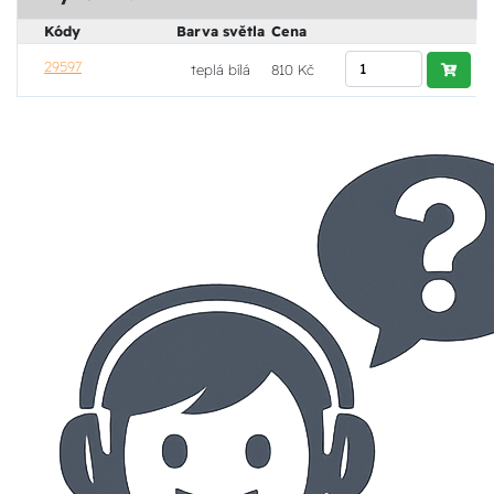
Kódy
Barva světla
Cena
29597
teplá bílá
810 Kč