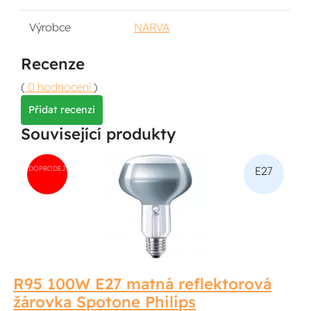
Výrobce
NARVA
Recenze
(
0 hodnocení
)
Přidat recenzi
Související produkty
DOPRODEJ
E27
R95 100W E27 matná reflektorová
žárovka Spotone Philips