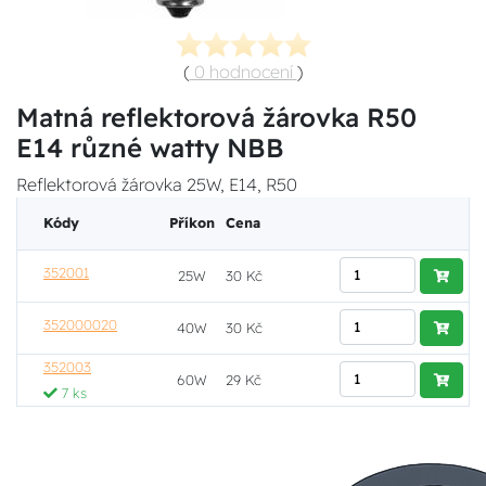
(
0 hodnocení
)
Matná reflektorová žárovka R50
E14 různé watty NBB
Reflektorová žárovka 25W, E14, R50
Kódy
Příkon
Cena
352001
25W
30 Kč
352000020
40W
30 Kč
352003
60W
29 Kč
7 ks