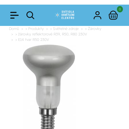
0
Domů
> Produkty
> Světelné zdroje
> Žárovky
> žárovky reflektorové R39, R50, R80 230V
> E14 tvar R50 230V