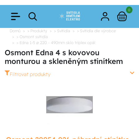
0
Domů
> Produkty
> Svítidla
> Svítidla dle výrobce
> Osmont svítidla
> Edna 1-5 ø 220 - 490mm sklo triplex opál
Osmont Edna 4 s kovovou
monturou a skleněným stínítkem
Filtrovat produkty