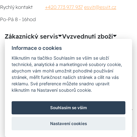
Rychlý kontakt
+420 773 977 937
esvit@esvit.cz
Po-Pá 8 - 16hod
Zákaznický servis
Vyzvednutí zboží
Informace o cookies
Poradna
Kliknutím na tlačítko Souhlasím se vším se uloží
technické, analytické a marketingové soubory cookie,
Možnosti dopravy
abychom vám mohli umožnit pohodlné používání
stránek, měřit funkčnost našich stránek a cílit na vás
reklamu. Své preference můžete snadno upravit
kliknutím na Nastavení souborů cookie.
Bezpečná a rychlá platba
Souhlasím se vším
Nastavení cookies
2026
Svitidla-