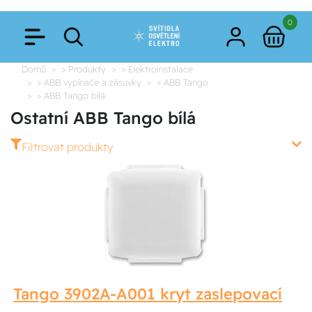
0
Domů
> Produkty
> Elektroinstalace
> ABB vypínače a zásuvky
> ABB Tango
> ABB Tango bílá
Ostatní ABB Tango bílá
Filtrovat produkty
Tango 3902A-A001 kryt zaslepovací