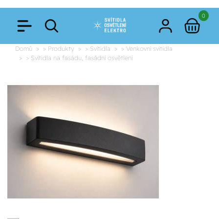
0
Domů
> Produkty
> Svítidla
> Venkovní svítidla
> Svítidla na fasádu, fasádní osvětlení