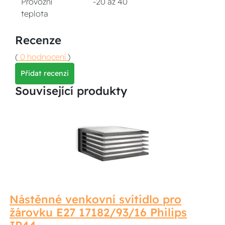
Provozní
-20 až 40
teplota
Recenze
(
0 hodnocení
)
Přidat recenzi
Související produkty
Nástěnné venkovní svítidlo pro
žárovku E27 17182/93/16 Philips