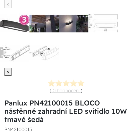
<
>
(
0 hodnocení
)
Panlux PN42100015 BLOCO
nástěnné zahradní LED svítidlo 10W
tmavě šedá
PN42100015