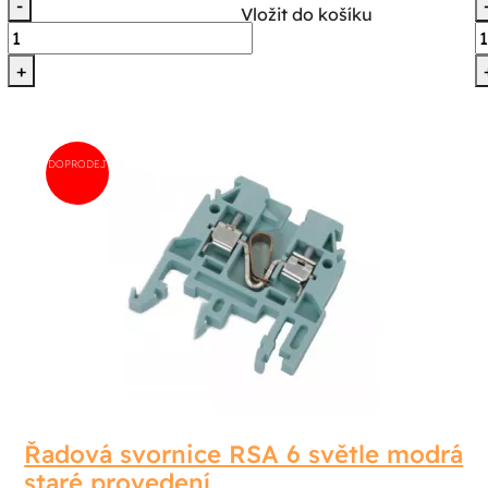
-
Vložit do košíku
+
DOPRODEJ
Řadová svornice RSA 6 světle modrá
staré provedení