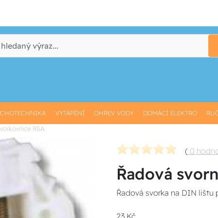
CHOTECHNIKA
VYTÁPĚNÍ
OHŘEV VODY
DOMÁCÍ ELEKTRO
RUČ
svorkovnice RSA
(
0 hodn
Řadová svorni
Řadová svorka na DIN lištu 
23 Kč