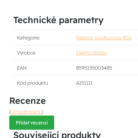
Technické parametry
Kategorie:
Řadové svorkovnice RSA
Výrobce
Elektro Bečov
EAN
8595155003485
Kód produktu
A151111
Recenze
(
0 hodnocení
)
Přidat recenzi
Související produkty