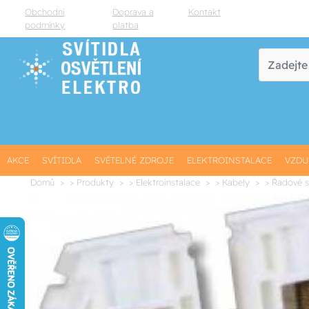
Obchodní
Doprava a
Kontakt
podmínky
platba
AKCE
SVÍTIDLA
SVĚTELNÉ ZDROJE
ELEKTROINSTALACE
VZDU
Domů
> Produkty
> Elektroinstalace
> Kabely
> Řadové 