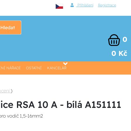
Přihlášení
Registrace
Hledat
0
0 Kč
NÍ NÁŘADÍ
OSTATNÍ
KANCELÁŘ
ocení
)
ce RSA 10 A - bílá A151111
pro vodič 1,5-16mm2