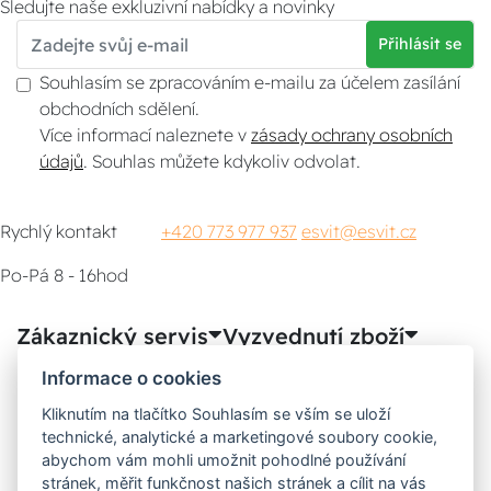
Sledujte naše exkluzivní nabídky a novinky
Přihlásit se
Souhlasím se zpracováním e-mailu za účelem zasílání
obchodních sdělení.
Více informací naleznete v
zásady ochrany osobních
údajů
. Souhlas můžete kdykoliv odvolat.
Rychlý kontakt
+420 773 977 937
esvit@esvit.cz
Po-Pá 8 - 16hod
Zákaznický servis
Vyzvednutí zboží
Informace o cookies
Poradna
Kliknutím na tlačítko Souhlasím se vším se uloží
technické, analytické a marketingové soubory cookie,
Možnosti dopravy
abychom vám mohli umožnit pohodlné používání
stránek, měřit funkčnost našich stránek a cílit na vás