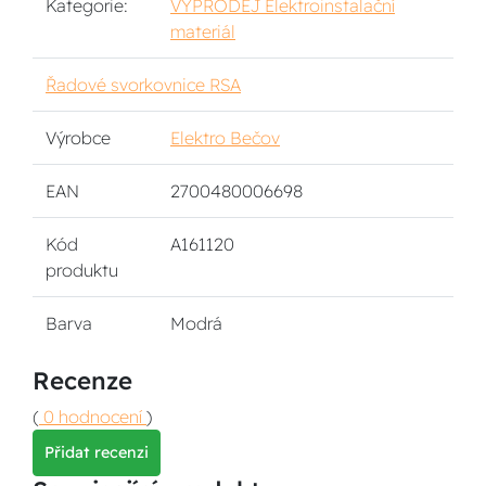
Kategorie:
VÝPRODEJ Elektroinstalační
materiál
Řadové svorkovnice RSA
Výrobce
Elektro Bečov
EAN
2700480006698
Kód
A161120
produktu
Barva
Modrá
Recenze
(
0 hodnocení
)
Přidat recenzi