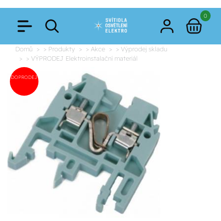
0
Domů
> Produkty
> Akce
> Výprodej skladu
> VÝPRODEJ Elektroinstalační materiál
DOPRODEJ