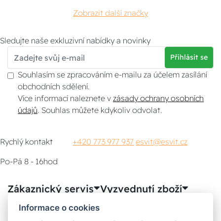
Zobrazit další značky
Sledujte naše exkluzivní nabídky a novinky
Přihlásit se
Souhlasím se zpracováním e-mailu za účelem zasílání
obchodních sdělení.
Více informací naleznete v
zásady ochrany osobních
údajů
. Souhlas můžete kdykoliv odvolat.
Rychlý kontakt
+420 773 977 937
esvit@esvit.cz
Po-Pá 8 - 16hod
Zákaznický servis
Vyzvednutí zboží
Informace o cookies
Poradna