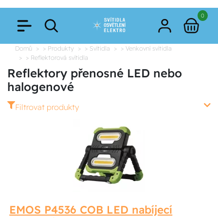
0
Domů
> Produkty
> Svítidla
> Venkovní svítidla
> Reflektorová svítidla
Reflektory přenosné LED nebo
halogenové
Filtrovat produkty
EMOS P4536 COB LED nabíjecí