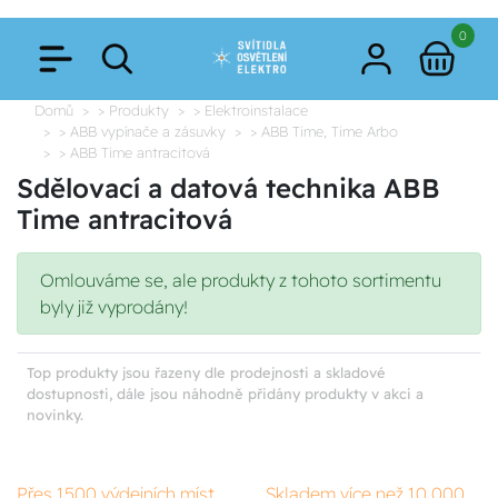
0
Domů
> Produkty
> Elektroinstalace
> ABB vypínače a zásuvky
> ABB Time, Time Arbo
> ABB Time antracitová
Sdělovací a datová technika ABB
Time antracitová
Omlouváme se, ale produkty z tohoto sortimentu
byly již vyprodány!
Top produkty jsou řazeny dle prodejnosti a skladové
dostupnosti, dále jsou náhodně přidány produkty v akci a
novinky.
Přes 1500 výdejních míst
Skladem více než 10 000