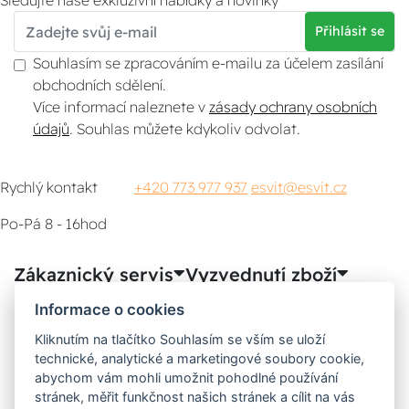
Sledujte naše exkluzivní nabídky a novinky
Přihlásit se
Souhlasím se zpracováním e-mailu za účelem zasílání
obchodních sdělení.
Více informací naleznete v
zásady ochrany osobních
údajů
. Souhlas můžete kdykoliv odvolat.
Rychlý kontakt
+420 773 977 937
esvit@esvit.cz
Po-Pá 8 - 16hod
Zákaznický servis
Vyzvednutí zboží
Informace o cookies
Poradna
Kliknutím na tlačítko Souhlasím se vším se uloží
technické, analytické a marketingové soubory cookie,
Možnosti dopravy
abychom vám mohli umožnit pohodlné používání
stránek, měřit funkčnost našich stránek a cílit na vás