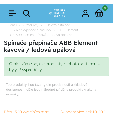
0
Domů
> Produkty
> Elektroinstalace
> ABB vypínače a zásuvky
> ABB Element
> ABB Element kávová / ledová opálová
Spínače přepínače ABB Element
kávová / ledová opálová
Omlouváme se, ale produkty z tohoto sortimentu
byly již vyprodány!
Top produkty jsou řazeny dle prodejnosti a skladové
dostupnosti, dále jsou náhodně přidány produkty v akci a
novinky.
Přes 1500 výdejních míst
Skladem více než 10 000