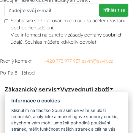
Sledujte naše exkluzivní nabídky a novinky
Přihlásit se
Souhlasím se zpracováním e-mailu za účelem zasílání
obchodních sdělení.
Více informací naleznete v
zásady ochrany osobních
údajů
. Souhlas můžete kdykoliv odvolat.
Rychlý kontakt
+420 773 977 937
esvit@esvit.cz
Po-Pá 8 - 16hod
Zákaznický servis
Vyzvednutí zboží
Informace o cookies
Poradna
Kliknutím na tlačítko Souhlasím se vším se uloží
technické, analytické a marketingové soubory cookie,
Možnosti dopravy
abychom vám mohli umožnit pohodlné používání
stránek, měřit funkčnost našich stránek a cílit na vás