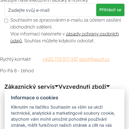
Sledujte naše exkluzivní nabídky a novinky
Přihlásit se
Souhlasím se zpracováním e-mailu za účelem zasílání
obchodních sdělení.
Více informací naleznete v
zásady ochrany osobních
údajů
. Souhlas můžete kdykoliv odvolat.
Rychlý kontakt
+420 773 977 937
esvit@esvit.cz
Po-Pá 8 - 16hod
Zákaznický servis
Vyzvednutí zboží
Informace o cookies
Poradna
Kliknutím na tlačítko Souhlasím se vším se uloží
technické, analytické a marketingové soubory cookie,
Možnosti dopravy
abychom vám mohli umožnit pohodlné používání
stránek, měřit funkčnost našich stránek a cílit na vás