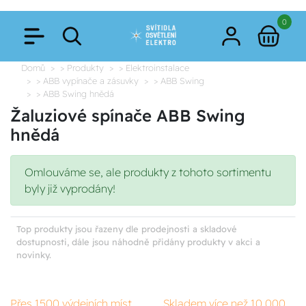
0
Domů
> Produkty
> Elektroinstalace
> ABB vypínače a zásuvky
> ABB Swing
> ABB Swing hnědá
Žaluziové spínače ABB Swing
hnědá
Omlouváme se, ale produkty z tohoto sortimentu
byly již vyprodány!
Top produkty jsou řazeny dle prodejnosti a skladové
dostupnosti, dále jsou náhodně přidány produkty v akci a
novinky.
Přes 1500 výdejních míst
Skladem více než 10 000