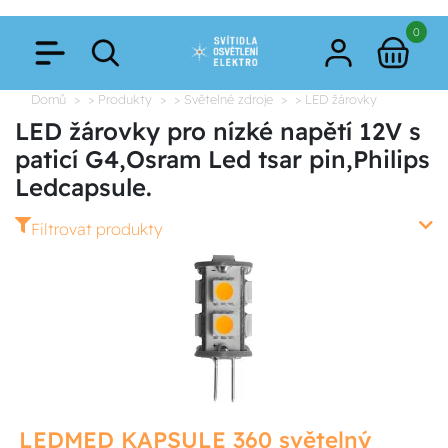
0
Domů
> Produkty
> Světelné zdroje
> LED žárovky
LED žárovky pro nízké napětí 12V s
paticí G4,Osram Led tsar pin,Philips
Ledcapsule.
Filtrovat produkty
LEDMED KAPSULE 360 světelný