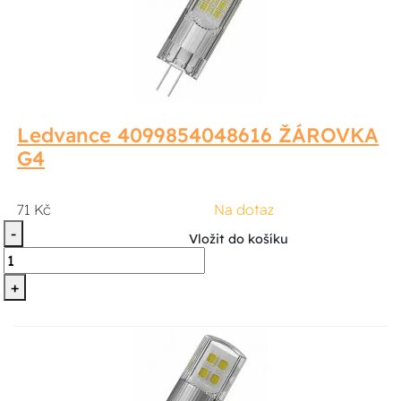
Ledvance 4099854048616 ŽÁROVKA
G4
71 Kč
Na dotaz
-
Vložit do košíku
+