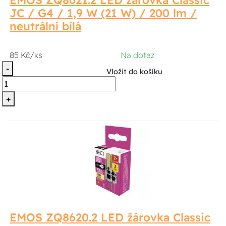
JC / G4 / 1,9 W (21 W) / 200 lm /
neutrální bílá
85 Kč/ks
Na dotaz
-
Vložit do košíku
+
EMOS ZQ8620.2 LED žárovka Classic