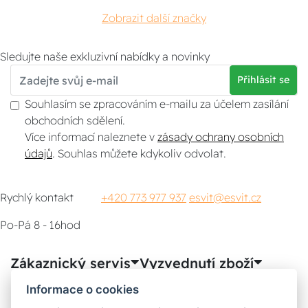
Zobrazit další značky
Sledujte naše exkluzivní nabídky a novinky
Přihlásit se
Souhlasím se zpracováním e-mailu za účelem zasílání
obchodních sdělení.
Více informací naleznete v
zásady ochrany osobních
údajů
. Souhlas můžete kdykoliv odvolat.
Rychlý kontakt
+420 773 977 937
esvit@esvit.cz
Po-Pá 8 - 16hod
Zákaznický servis
Vyzvednutí zboží
Informace o cookies
Poradna