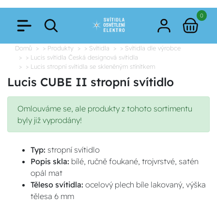
0
Domů
> Produkty
> Svítidla
> Svítidla dle výrobce
> Lucis svítidla Česká designová svítidla
> Lucis stropní svítidla se skleněným stínítkem
Lucis CUBE II stropní svítidlo
Omlouváme se, ale produkty z tohoto sortimentu
byly již vyprodány!
Typ:
stropní svítidlo
Popis skla:
bílé, ručně foukané, trojvrstvé, satén
opál mat
Těleso svítidla:
ocelový plech bíle lakovaný, výška
tělesa 6 mm