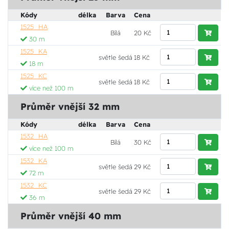
Kódy
délka
Barva
Cena
1525_HA
Bílá
20 Kč
30 m
1525_KA
světle šedá
18 Kč
18 m
1525_KC
světle šedá
18 Kč
více než 100 m
Průměr vnější 32 mm
Kódy
délka
Barva
Cena
1532_HA
Bílá
30 Kč
více než 100 m
1532_KA
světle šedá
29 Kč
72 m
1532_KC
světle šedá
29 Kč
36 m
Průměr vnější 40 mm