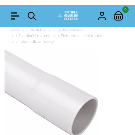
0
Domů
> Produkty
> Elektroinstalace
> Instalační materiál
> Elektroinstalační trubky
> Tuhé hrdlové trubky