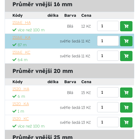
Průměr vnější 16 mm
Kódy
délka
Barva
Cena
1516E_HA
Bílá
12 Kč
více než 100 m
1516E_KA
světle šedá
11 Kč
87 m
1516E_KC
světle šedá
11 Kč
64 m
Průměr vnější 20 mm
Kódy
délka
Barva
Cena
1520_HA
Bílá
15 Kč
6 m
1520_KA
světle šedá
13 Kč
1 m
1520_KC
světle šedá
13 Kč
více než 100 m
Průměr vnější 25 mm