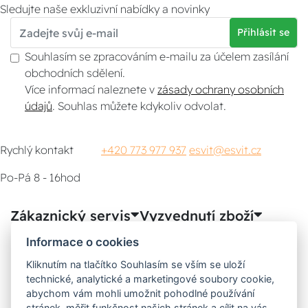
Sledujte naše exkluzivní nabídky a novinky
Přihlásit se
Souhlasím se zpracováním e-mailu za účelem zasílání
obchodních sdělení.
Více informací naleznete v
zásady ochrany osobních
údajů
. Souhlas můžete kdykoliv odvolat.
Rychlý kontakt
+420 773 977 937
esvit@esvit.cz
Po-Pá 8 - 16hod
Zákaznický servis
Vyzvednutí zboží
Informace o cookies
Poradna
Kliknutím na tlačítko Souhlasím se vším se uloží
technické, analytické a marketingové soubory cookie,
Možnosti dopravy
abychom vám mohli umožnit pohodlné používání
stránek, měřit funkčnost našich stránek a cílit na vás