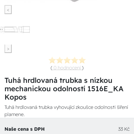
<
>
(
0 hodnocení
)
Tuhá hrdlovaná trubka s nízkou
mechanickou odolností 1516E_KA
Kopos
Tuhá hrdlovaná trubka vyhovující zkoušce odolnosti šíření
plamene.
Naše cena s DPH
33 Kč