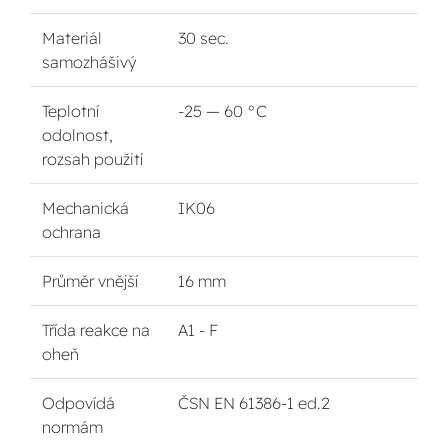
Materiál
30 sec.
samozhášivý
Teplotní
-25 — 60 °C
odolnost,
rozsah použití
Mechanická
IK06
ochrana
Průměr vnější
16 mm
Třída reakce na
A1 - F
oheň
Odpovídá
ČSN EN 61386-1 ed.2
normám