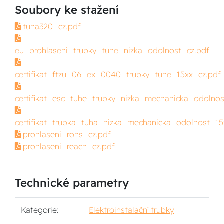
Soubory ke stažení
tuha320_cz.pdf
eu_prohlaseni_trubky_tuhe_nizka_odolnost_cz.pdf
certifikat_ftzu_06_ex_0040_trubky_tuhe_15xx_cz.pdf
certifikat_esc_tuhe_trubky_nizka_mechanicka_odolnos
certifikat_trubka_tuha_nizka_mechanicka_odolnost_15
prohlaseni_rohs_cz.pdf
prohlaseni_reach_cz.pdf
Technické parametry
Kategorie:
Elektroinstalační trubky