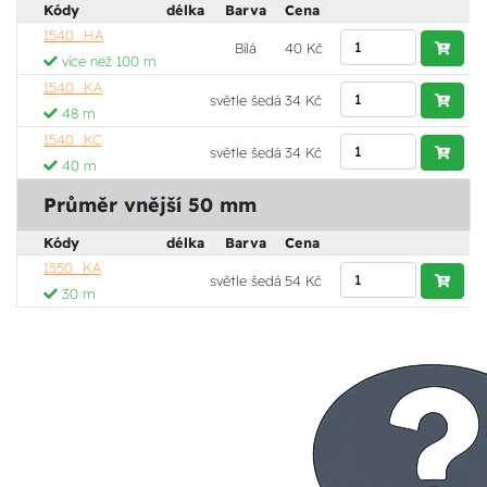
Kódy
délka
Barva
Cena
1540_HA
Bílá
40 Kč
více než 100 m
1540_KA
světle šedá
34 Kč
48 m
1540_KC
světle šedá
34 Kč
40 m
Průměr vnější 50 mm
Kódy
délka
Barva
Cena
1550_KA
světle šedá
54 Kč
30 m