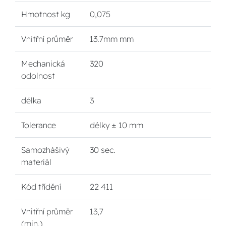
Hmotnost kg
0,075
Vnitřní průměr
13.7mm mm
Mechanická
320
odolnost
délka
3
Tolerance
délky ± 10 mm
Samozhášivý
30 sec.
materiál
Kód třídění
22 411
Vnitřní průměr
13,7
(min.)