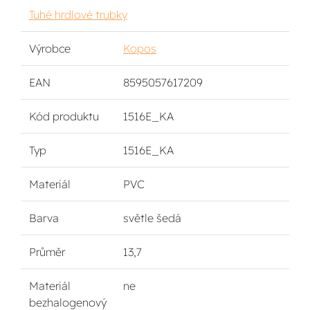
Tuhé hrdlové trubky
Výrobce
Kopos
EAN
8595057617209
Kód produktu
1516E_KA
Typ
1516E_KA
Materiál
PVC
Barva
světle šedá
Průměr
13,7
Materiál
ne
bezhalogenový